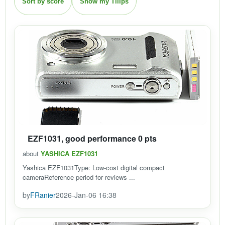
Sort by score
Show my Tiiips
EZF1031, good performance 0 pts
about
YASHICA EZF1031
Yashica EZF1031Type: Low-cost digital compact
cameraReference period for reviews ...
by
FRanier
2026-Jan-06 16:38