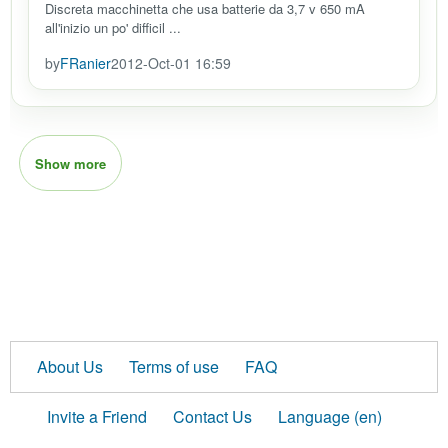
Discreta macchinetta che usa batterie da 3,7 v 650 mA
all'inizio un po' difficil ...
by
FRanier
2012-Oct-01 16:59
Show more
About Us
Terms of use
FAQ
Invite a Friend
Contact Us
Language (en)