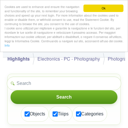
Cookies are used to enhance and ensure the navigation
Ok
and functionality of the site, to remember your browsing
choices and speed up your next login. For more information about the cookies used to
enable or disable them, or withhold consent to use, read the Statement Cookie. By
continuing to browse the site, you consent to the use of cookies.
👋
I cookie sono utilizzati per migliorare e garantire la navigazione e le funzioni del sito, per
Hello,
!
Guest
ricordare le tue scelte di navigazione e velocizzare il prossimo accesso. Per maggiori
informazioni sui cookie utilizzati, per abilitarli o disabilitarli, o negare il consenso all'utilizzo,
leggi la Informativa Cookie. Continuando a navigare sul sito, acconsenti all'uso dei cookie.
Info
Highlights
Electronics - PC - Photography
Photogra
🔍
Search
Objects
Tiiips
Categories