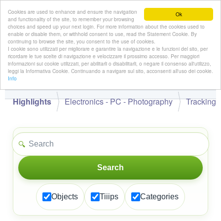
Cookies are used to enhance and ensure the navigation
Ok
and functionality of the site, to remember your browsing
choices and speed up your next login. For more information about the cookies used to
enable or disable them, or withhold consent to use, read the Statement Cookie. By
continuing to browse the site, you consent to the use of cookies.
👋
I cookie sono utilizzati per migliorare e garantire la navigazione e le funzioni del sito, per
Hello,
!
Guest
ricordare le tue scelte di navigazione e velocizzare il prossimo accesso. Per maggiori
informazioni sui cookie utilizzati, per abilitarli o disabilitarli, o negare il consenso all'utilizzo,
leggi la Informativa Cookie. Continuando a navigare sul sito, acconsenti all'uso dei cookie.
Info
Highlights
Electronics - PC - Photography
Tracking
🔍
Search
Objects
Tiiips
Categories