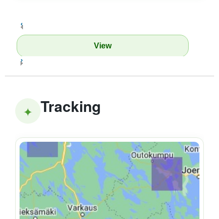
‹
View
›
Tracking
✦