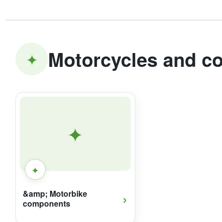
Motorcycles and c
✦
✦
✦
›
&amp; Motorbike
components