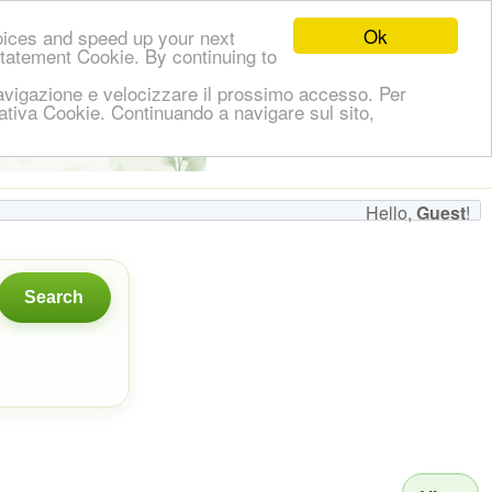
Ok
oices and speed up your next
Statement Cookie. By continuing to
i navigazione e velocizzare il prossimo accesso. Per
ormativa Cookie. Continuando a navigare sul sito,
👋
Hello,
!
Guest
Hello,
Guest
!
Search