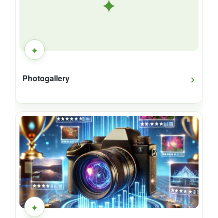
✦
✦
›
Photogallery
✦