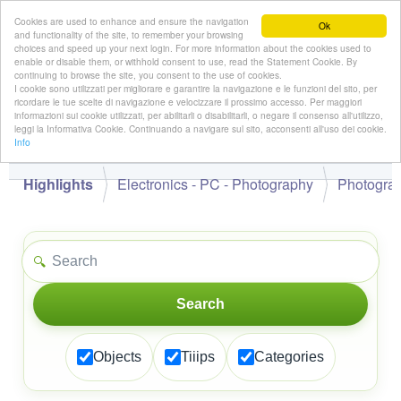
Cookies are used to enhance and ensure the navigation
Ok
and functionality of the site, to remember your browsing
choices and speed up your next login. For more information about the cookies used to
enable or disable them, or withhold consent to use, read the Statement Cookie. By
continuing to browse the site, you consent to the use of cookies.
👋
I cookie sono utilizzati per migliorare e garantire la navigazione e le funzioni del sito, per
Hello,
!
Guest
ricordare le tue scelte di navigazione e velocizzare il prossimo accesso. Per maggiori
informazioni sui cookie utilizzati, per abilitarli o disabilitarli, o negare il consenso all'utilizzo,
leggi la Informativa Cookie. Continuando a navigare sul sito, acconsenti all'uso dei cookie.
Info
Highlights
Electronics - PC - Photography
Photogra
🔍
Search
Objects
Tiiips
Categories