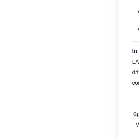
In
L’
dr
co
Sp
V