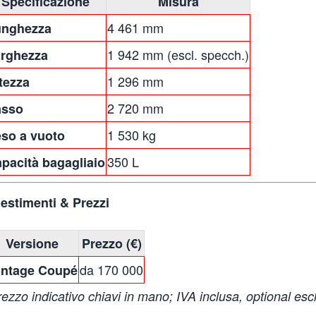
Specificazione
Misura
4 461 mm
unghezza
1 942 mm (escl. specch.)
rghezza
1 296 mm
tezza
2 720 mm
asso
1 530 kg
so a vuoto
350 L
pacità bagagliaio
lestimenti & Prezzi
Versione
Prezzo (€)
da 170 000
ntage Coupé
rezzo indicativo chiavi in mano; IVA inclusa, optional escl