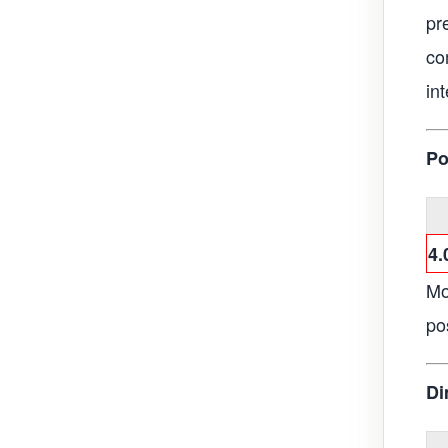
pre
co
in
Po
4.
Mo
po
Di