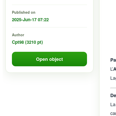
Published on
2025-Jun-17 07:22
Author
Cpt98 (3210 pt)
Open object
Pa
L’
A
La
De
La
ca