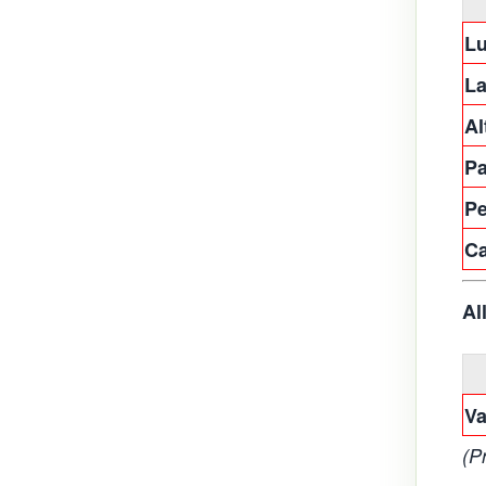
L
La
Al
P
Pe
Ca
Al
Va
(P