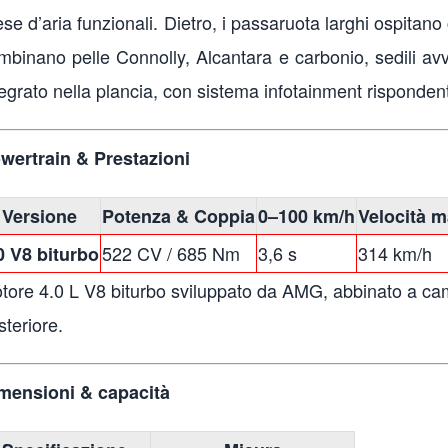
se d’aria funzionali. Dietro, i passaruota larghi ospitano ce
mbinano pelle Connolly, Alcantara e carbonio, sedili av
tegrato nella plancia, con sistema infotainment risponden
wertrain & Prestazioni
Versione
Potenza & Coppia
0–100 km/h
Velocità 
522 CV / 685 Nm
3,6 s
314 km/h
0 V8 biturbo
tore 4.0 L V8 biturbo sviluppato da AMG, abbinato a cam
steriore.
mensioni & capacità