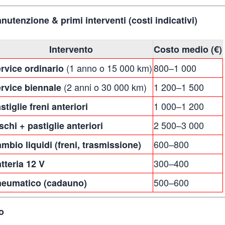
nutenzione & primi interventi (costi indicativi)
Intervento
Costo medio (€)
(1 anno o 15 000 km)
800–1 000
rvice ordinario
(2 anni o 30 000 km)
1 200–1 500
rvice biennale
1 000–1 200
stiglie freni anteriori
2 500–3 000
schi + pastiglie anteriori
600–800
mbio liquidi (freni, trasmissione)
300–400
tteria 12 V
500–600
eumatico (cadauno)
o