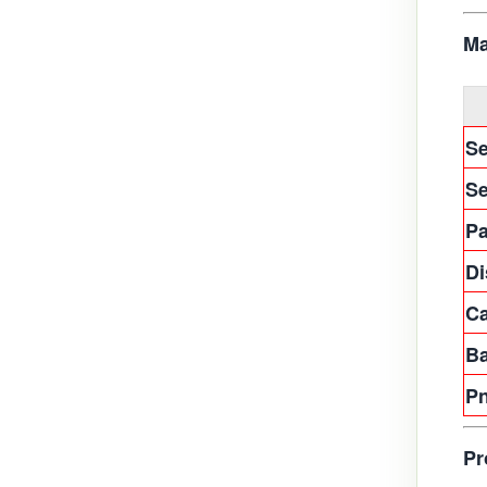
Ma
Se
Se
Pa
Di
Ca
Ba
Pn
Pr