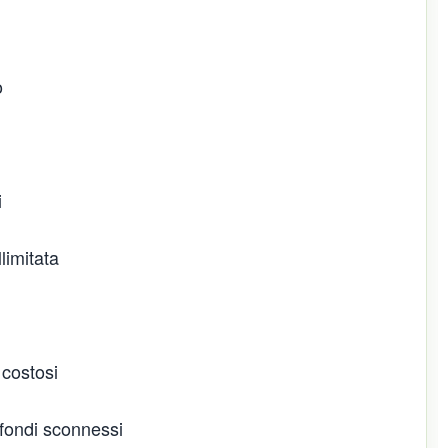
o
i
limitata
 costosi
 fondi sconnessi